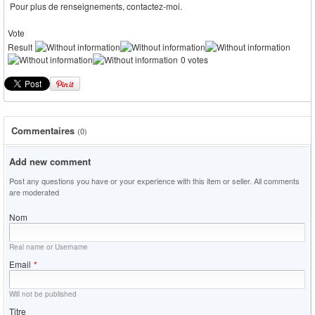
Pour plus de renseignements, contactez-moi.
Vote
Result
0 votes
Commentaires
(0)
Add new comment
Post any questions you have or your experience with this item or seller. All comments
are moderated
Nom
Real name or Username
Email
*
Will not be published
Titre