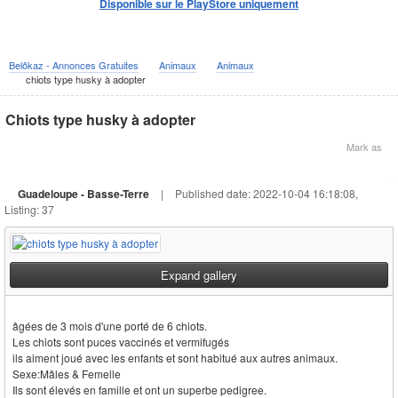
Disponible sur le PlayStore uniquement
Belôkaz - Annonces Gratuites
Animaux
Animaux
chiots type husky à adopter
Chiots type husky à adopter
Mark as
Guadeloupe - Basse-Terre
|
Published date: 2022-10-04 16:18:08,
Listing: 37
Expand gallery
âgées de 3 mois d'une porté de 6 chiots.
Les chiots sont puces vaccinés et vermifugés
ils aiment joué avec les enfants et sont habitué aux autres animaux.
Sexe:Mâles & Femelle
Ils sont élevés en famille et ont un superbe pedigree.