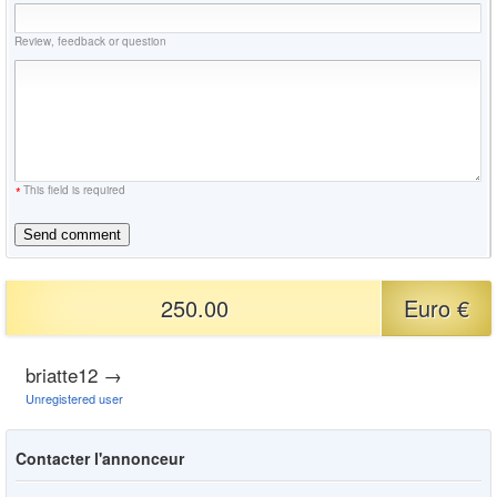
Review, feedback or question
*
This field is required
Send comment
250.00
Euro €
briatte12
→
Unregistered user
Contacter l'annonceur