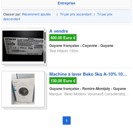
Entreprise
Classer par:
Récemment ajoutée
|
Tri par prix ascendant
|
Tri par prix
descendant
A vendre
400.00 Euro €
Guyane française
-
Cayenne
-
Guyane
Télé Hitachi 150m
Machine à laver Beko 5kg A-10% 1000rpm
130.00 Euro €
Guyane française
-
Remire-Montjoly
-
Guyane
Marque : Beko Modelo: Volumax5 Caractéristiques: Capacité : 5kg Vitesse d'essorage : 1000 tr/min Catégorie énergétique : A-10% Tél...
1